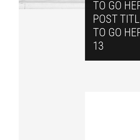
TO GO HE
POST TIT
TO GO HE
13